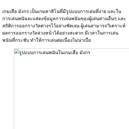
เกมเสือ มังกร เป็นเกมคาสิโนที่มีรูปแบบการเล่นที่ง่าย และใน
การเล่นพนันจะแสดงข้อมูลการเล่นพนันของผู้เล่นท่านอื่นๆ และ
สถิติการออกรางวัลต่างๆไว้อย่างชัดเจน ผู้เล่นสามารถวิเคราะห์
ผลการออกรางวัลล่วงหน้าได้อย่างสะดวก มีเวลาในการเล่น
พนันที่กระชับ ทำให้การเล่นต่อเนื่องไม่น่าเบื่อ