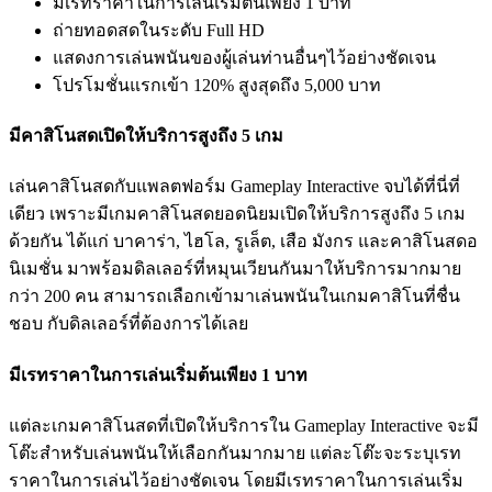
มีเรทราคาในการเล่นเริ่มต้นเพียง 1 บาท
ถ่ายทอดสดในระดับ Full HD
แสดงการเล่นพนันของผู้เล่นท่านอื่นๆไว้อย่างชัดเจน
โปรโมชั่นแรกเข้า 120% สูงสุดถึง 5,000 บาท
มีคาสิโนสดเปิดให้บริการสูงถึง 5 เกม
เล่นคาสิโนสดกับแพลตฟอร์ม Gameplay Interactive จบได้ที่นี่ที่
เดียว เพราะมีเกมคาสิโนสดยอดนิยมเปิดให้บริการสูงถึง 5 เกม
ด้วยกัน ได้แก่ บาคาร่า, ไฮโล, รูเล็ต, เสือ มังกร และคาสิโนสดอ
นิเมชั่น มาพร้อมดิลเลอร์ที่หมุนเวียนกันมาให้บริการมากมาย
กว่า 200 คน สามารถเลือกเข้ามาเล่นพนันในเกมคาสิโนที่ชื่น
ชอบ กับดิลเลอร์ที่ต้องการได้เลย
มีเรทราคาในการเล่นเริ่มต้นเพียง 1 บาท
แต่ละเกมคาสิโนสดที่เปิดให้บริการใน Gameplay Interactive จะมี
โต๊ะสำหรับเล่นพนันให้เลือกกันมากมาย แต่ละโต๊ะจะระบุเรท
ราคาในการเล่นไว้อย่างชัดเจน โดยมีเรทราคาในการเล่นเริ่ม