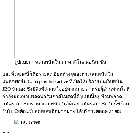
รูปแบบการเล่นพนันในเกมคาสิโนสดอนิเมชั่น
และทั้งหมดนี้ก็คือรายละเอียดต่างๆของการเล่นพนันใน
แพลตฟอร์ม Gameplay Interactive ที่เปิดให้บริการบนเว็บพนัน
JBO นั่นเอง ซึ่งมีสิ่งที่น่าสนใจอยู่มากมาย สำหรับผู้อ่านท่านใดที่
กำลังมองหาแพลตฟอร์มคาสิโนสดที่ดีๆแบบนี้อยู่ ห้ามพลาด
สมัครสมาชิกเข้ามาเล่นพนันกันได้เลย สมัครสมาชิกวันนี้พร้อม
รับโบนัสต้อนรับสุดพิเศษอีกมากมาย ให้บริการตลอด 24 ชม.