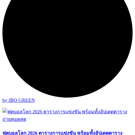
by JBO GREEN
ฟุตบอลโลก 2026 ตารางการแข่งขัน พร้อมทั้งอัปเดตตาราง