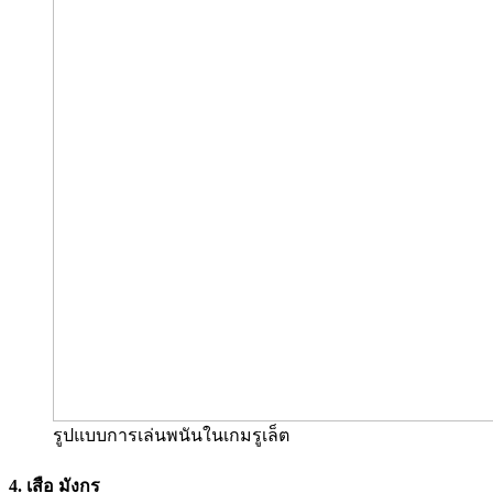
รูปแบบการเล่นพนันในเกมรูเล็ต
4. เสือ มังกร